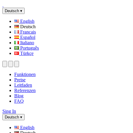
Deutsch
▾
English
Deutsch
Français
Español
Italiano
Português
Türkçe
Funktionen
Preise
Leitfaden
Referenzen
Blog
FAQ
Sing In
Deutsch
▾
English
Deutsch